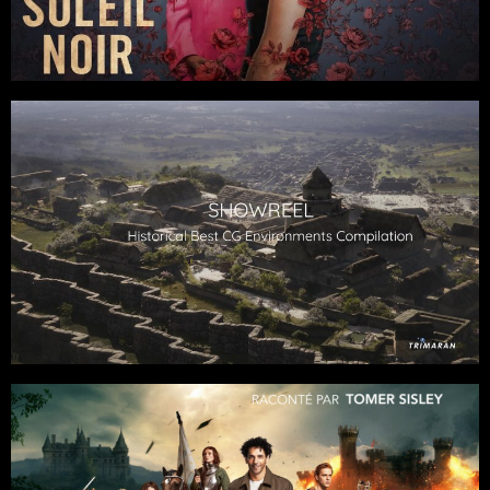
Réalisée par Marie Jardillier et Édouard Salier - Création : Nils-
Antoine
Films
Séries
Documentaires
Fiction
/
Histoire
Trimaran VFX
Séries
Documentaires