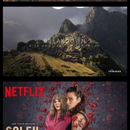
Séries
Documentaires
4 x 45
Docudrama
/
Histoire
Réalisateur : Quentin Domart
Pernel Media pour RMCD
Séries
6 x 45
Docudrama
/
Fiction
/
Thriller
Avec Isabelle Adjani, Ava Baya, Amina Ben Ismail, Guillaume Gouix,
Louise