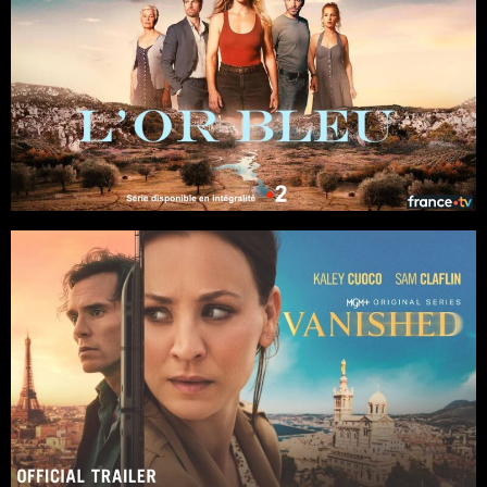
Séries
8 x 52
Saga familiale
/
Drame
/
Thriller
Casting : Barbara Probst, Tom Leeb, Valérie Karsenti, Marie
Kremer, Samir
Production : Banijay France, France Télévisions
Séries
4 x 50
Action
/
Drame
/
Thriller
Casting : Kaley Cuoco, Sam Claflin, Karin Viard, Matthias
Schweighöfer, Simon
Production : AGC Television, Fragile Films, Peninsula Film