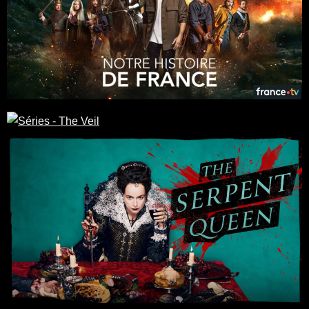
6 x 52
Docudrama
/
Fiction
/
Histoire
Realisation : Caroline Benarrosh, Yannick Adam de Villiers,
François Tribolet
ITV Studios / France TV
Séries
6 x 45
Thriller
Casting : Elisabeth Moss, Josh Charles, Dali Benssalah, Yumna
Marwan, Aron Von
FX Network / Hulu
Séries
8 x 52
Drame
/
Fiction
/
Histoire
Lionsgate Studios / StarZ