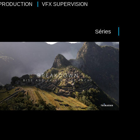
 PRODUCTION
VFX SUPERVISION
Séries
45
/
Histoire
uentin Domart
 pour RMCD