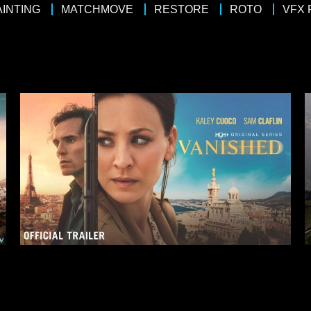
AINTING
MATCHMOVE
RESTORE
ROTO
VFX
4 x 50
4 x 
/
Drame
/
Thriller
Docudrama
, Karin Viard, Matthias Schweighöfer, Simon
Réalisateur : Q
on, Fragile Films, Peninsula Film
Pernel Media