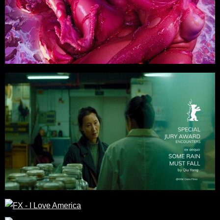
Vidéo clip
GUNSHIP / Seth Ickerman
Films
Drame
/
Fiction
Réalisateur : Qiu Yang
Why Not Productions / Wild Bunch
Films
Comédie
Films
Lisa Azuelos