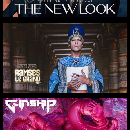
Documentaires
6 x 45
Docudrama
/
Fiction
/
Histoire
Réalisation : Sigrid Clément, Samuel Collardey
Canal+ / Smithsonian / Pernel Media