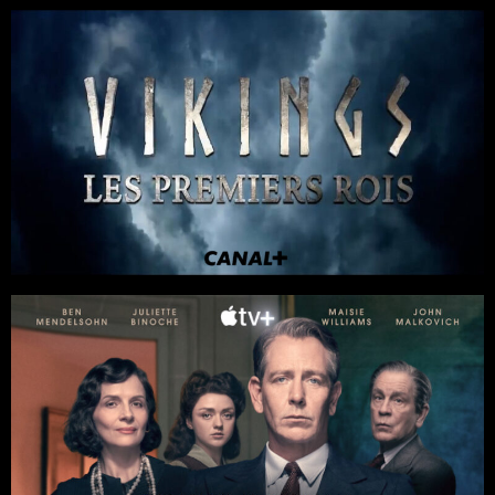
Séries
Documentaires
4 x 45
Guerre
/
Histoire
/
Fiction
Sigrid Clément, Alain Brunard, Frédéric Monteil, Agnès Buthion
Canal + / Pernel Media
Séries
10 x 52
Drame
/
Fiction
/
Histoire
APPLE TV+