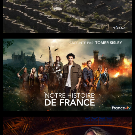
Fiction
/
Histoire
Trimaran VFX
Séries
Documentaires
6 x 52
Docudrama
/
Fiction
/
Histoire
Realisation : Caroline Benarrosh, Yannick Adam de Villiers,
François Tribolet
ITV Studios / France TV