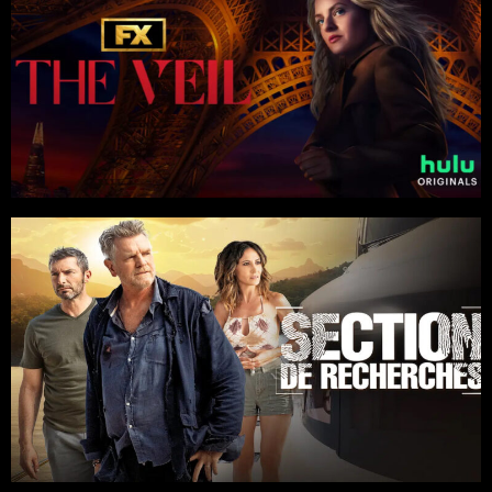
Séries
6 x 45
Thriller
Casting : Elisabeth Moss, Josh Charles, Dali Benssalah, Yumna
Marwan, Aron Von
FX Network / Hulu
Séries
2 x 90
Fiction
/
Thriller
Abel Ferry
Auteurs Associés / TF1