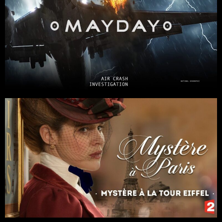
Séries
Documentaires
6 x 52
Histoire
/
Horreur
/
Docudrama
NatGeo / Cineflix / Galaxie Production
Séries
Histoire
/
Thriller
Réalisatrice : Léa Fazer
France Télévisions / Thalie