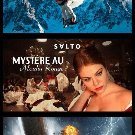
Thriller
/
Aventure
/
Action
Réalisateur : Abel Ferry
France Télévisions / Geteve
Séries
Fiction
/
Thriller
Réalisateur : Stéphane Kappes
France Télévisions / Thalie