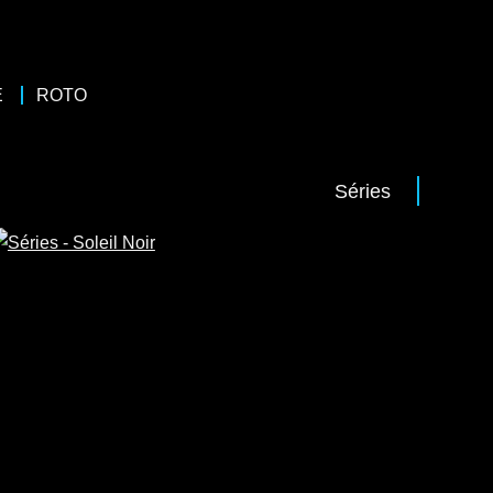
E
ROTO
Séries
Séries
Documentaires
4 x 45
Docudrama
/
Histoire
Réalisateur : Quentin Domart
Pernel Media pour RMCD