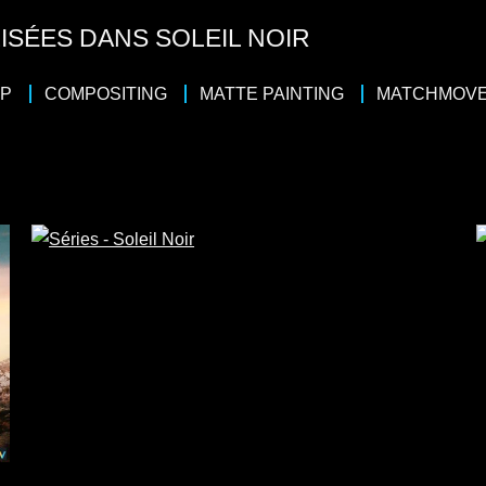
ISÉES DANS SOLEIL NOIR
UP
COMPOSITING
MATTE PAINTING
MATCHMOV
Séries
4 x 50
Action
/
Drame
/
Thriller
Casting : Kaley Cuoco, Sam Claflin, Karin Viard,
Matthias Schweighöfer, Simon
Production : AGC Television, Fragile Films,
Peninsula Film