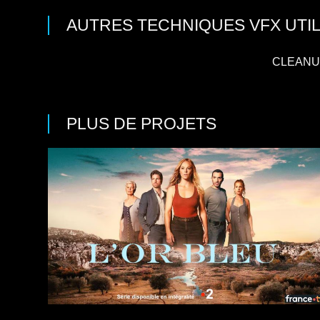
AUTRES TECHNIQUES VFX UTIL
CLEAN
PLUS DE PROJETS
Séries
8 x 52
Saga familiale
/
Drame
/
Thriller
Casting : Barbara Probst, Tom Leeb, Valérie
Karsenti, Marie Kremer, Samir
Production : Banijay France, France Télévisions