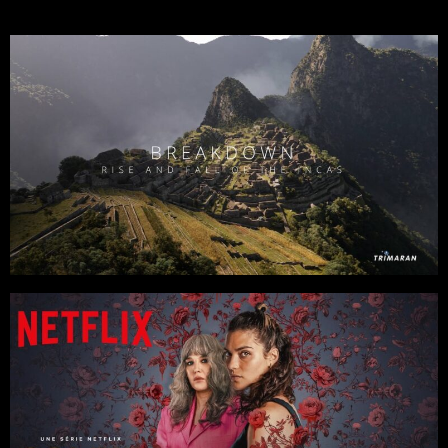
Séries
Documentaires
4 x 45
Docudrama
/
Histoire
Réalisateur : Quentin Domart
Pernel Media pour RMCD
Séries
6 x 45
Docudrama
/
Fiction
/
Thriller
Avec Isabelle Adjani, Ava Baya, Amina Ben Ismail, Guillaume Gouix,