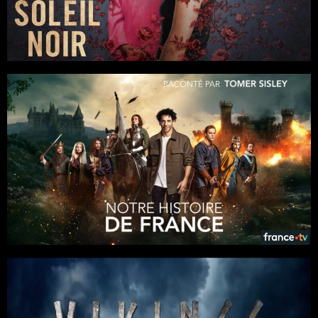
Louise
Réalisée par Marie Jardillier et Édouard Salier - Création : Nils-
Antoine
Séries
Documentaires
6 x 52
Docudrama
/
Fiction
/
Histoire
Realisation : Caroline Benarrosh, Yannick Adam de Villiers,
François Tribolet
ITV Studios / France TV