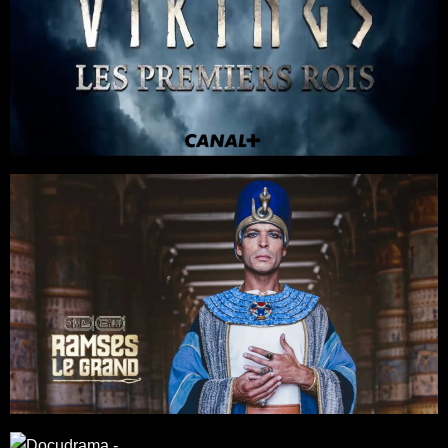
Séries
Documentaires
4 x 45
Docudrama
/
Fiction
/
Histoire
Sigrid Clément, Alain Brunard, Frédéric Monteil, Agnès Buthion
Canal + / Pernel Media
Documentaires
6 x 45
Docudrama
/
Fiction
/
Histoire
Réalisation : Sigrid Clément, Samuel Collardey
Canal+ / Smithsonian / Pernel Media
Séries
Documentaires
4 x 60