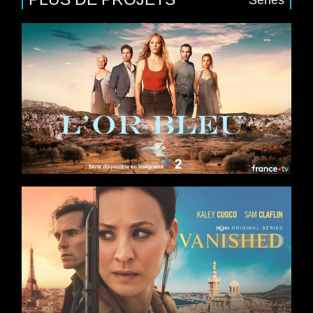
Séries
8 x 52
Saga familiale
/
Drame
/
Thriller
Casting : Barbara Probst, Tom Leeb, Valérie Karsenti, Marie
Kremer, Samir
Production : Banijay France, France Télévisions
Séries
4 x 50
Action
/
Drame
/
Thriller
Casting : Kaley Cuoco, Sam Claflin, Karin Viard, Matthias
Schweighöfer, Simon
Production : AGC Television, Fragile Films, Peninsula Film