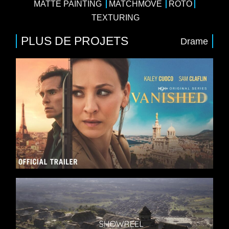
MATTE PAINTING
MATCHMOVE
ROTO
TEXTURING
PLUS DE PROJETS
Drame
4 x 50
/
Drame
/
Thriller
n, Karin Viard, Matthias Schweighöfer, Simon
ion, Fragile Films, Peninsula Film