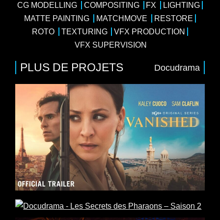
CG MODELLING
COMPOSITING
FX
LIGHTING
MATTE PAINTING
MATCHMOVE
RESTORE
ROTO
TEXTURING
VFX PRODUCTION
VFX SUPERVISION
PLUS DE PROJETS
Docudrama
4 x 50
/
Drame
/
Thriller
n, Karin Viard, Matthias Schweighöfer, Simon
ion, Fragile Films, Peninsula Film
tion
/
Histoire
rimaran VFX