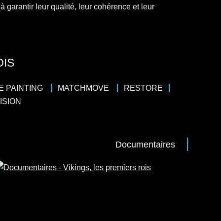
à garantir leur qualité, leur cohérence et leur
OIS
E PAINTING
MATCHMOVE
RESTORE
ISION
Documentaires
45
/
Histoire
uentin Domart
 pour RMCD