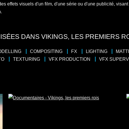
s effets visuels d'un film, d'une série ou d'une publicité, visant 
n.
ISÉES DANS VIKINGS, LES PREMIERS R
ODELLING
COMPOSITING
FX
LIGHTING
MATT
TO
TEXTURING
VFX PRODUCTION
VFX SUPERV
4 x 50
4 x 
/
Drame
/
Thriller
Docudrama
, Karin Viard, Matthias Schweighöfer, Simon
Réalisateur : Q
on, Fragile Films, Peninsula Film
Pernel Media