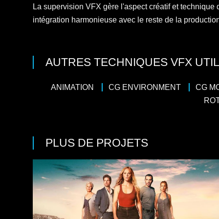
La supervision VFX gère l'aspect créatif et technique de
intégration harmonieuse avec le reste de la productio
AUTRES TECHNIQUES VFX UTIL
ANIMATION
CG ENVIRONMENT
CG M
RO
PLUS DE PROJETS
Action
Casting : Kaley Cuoco, Sam Claflin
Production : AGC Televisi
8 x 52
amiliale
/
Drame
/
Thriller