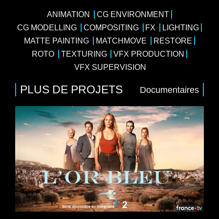
ANIMATION
CG ENVIRONMENT
CG MODELLING
COMPOSITING
FX
LIGHTING
MATTE PAINTING
MATCHMOVE
RESTORE
ROTO
TEXTURING
VFX PRODUCTION
VFX SUPERVISION
PLUS DE PROJETS
Documentaires
8 x 52
iale
/
Drame
/
Thriller
eeb, Valérie Karsenti, Marie Kremer, Samir
ay France, France Télévisions