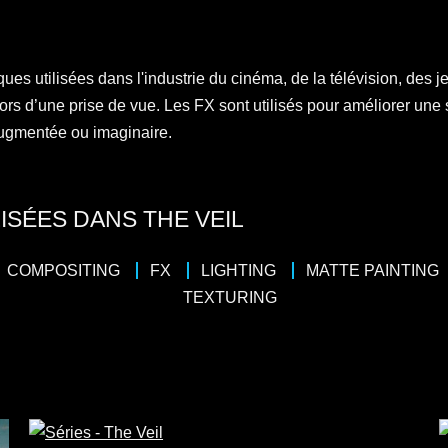
ues utilisées dans l'industrie du cinéma, de la télévision, des j
lors d’une prise de vue. Les FX sont utilisés pour améliorer une
 augmentée ou imaginaire.
ISÉES DANS THE VEIL
COMPOSITING
FX
LIGHTING
MATTE PAINTING
TEXTURING
4 x 50
4 x 
/
Drame
/
Thriller