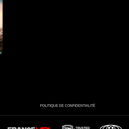
Docudrama
, Karin Viard, Matthias Schweighöfer, Simon
Réalisateur : Q
on, Fragile Films, Peninsula Film
Pernel Media
POLITIQUE DE CONFIDENTIALITÉ