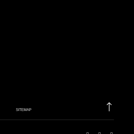
/
Histoire
uentin Domart
 pour RMCD
SITEMAP