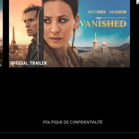
4 x 
Docudrama
Réalisateur : Q
Pernel Media
4 x 50
/
Drame
/
Thriller
, Karin Viard, Matthias Schweighöfer, Simon
on, Fragile Films, Peninsula Film
POLITIQUE DE CONFIDENTIALITÉ