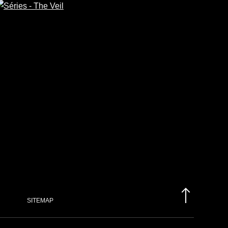
45
/
Histoire
uentin Domart
 pour RMCD
SITEMAP