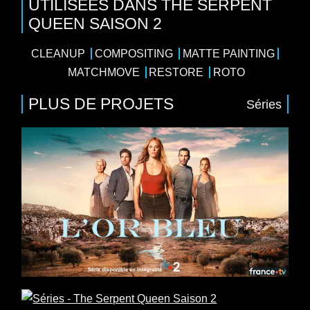
UTILISÉES DANS THE SERPENT
QUEEN SAISON 2
CLEANUP
COMPOSITING
MATTE PAINTING
MATCHMOVE
RESTORE
ROTO
PLUS DE PROJETS
Séries
Séries
8 x 52
Saga familiale
/
Drame
/
Thriller
Casting : Barbara Probst, Tom Leeb, Valérie Karsenti, Marie
Kremer, Samir
Production : Banijay France, France Télévisions
Séries
4 x 50
Action
/
Drame
/
Thriller