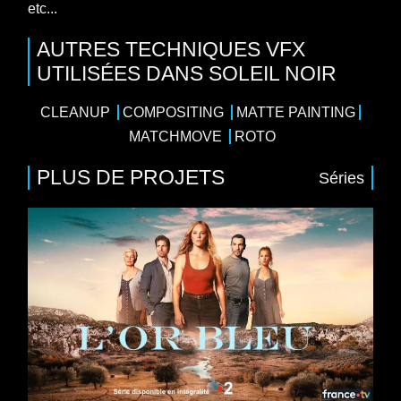
etc...
AUTRES TECHNIQUES VFX
UTILISÉES DANS SOLEIL NOIR
CLEANUP
COMPOSITING
MATTE PAINTING
MATCHMOVE
ROTO
PLUS DE PROJETS
Séries
Séries
8 x 52
Saga familiale
/
Drame
/
Thriller
Casting : Barbara Probst, Tom Leeb, Valérie Karsenti, Marie
Kremer, Samir
Production : Banijay France, France Télévisions