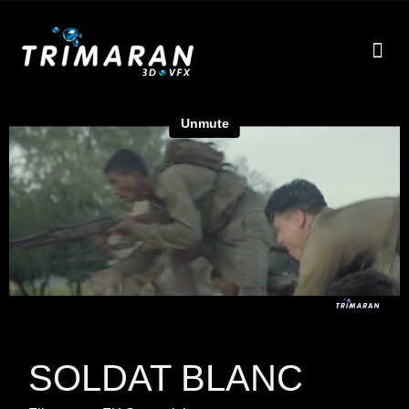
EFF
À
SOLDAT BLANC