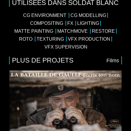
UTILISÉES DANS SOLDAT BLANC
CG ENVIRONMENT
CG MODELLING
COMPOSITING
FX
LIGHTING
MATTE PAINTING
MATCHMOVE
RESTORE
ROTO
TEXTURING
VFX PRODUCTION
VFX SUPERVISION
PLUS DE PROJETS
Films
Films
Action
/
Guerre
/
Histoire
Pathé Films
Réalisateur : Antonin Baudry