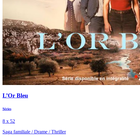
L’Or Bleu
Séries
8 x 52
Saga familiale
/
Drame
/
Thriller