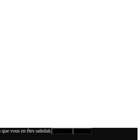
que vous en êtes satisfait.
Accepter
Refuser