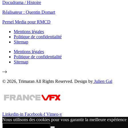
Docudrama
/
Histoire
Réalisateur : Quentin Domart
Pernel Media pour RMCD
Mentions légales
Politique de confidentialité
Sitemap
Mentions légales
Politique de confidentialité
Sitemap
© 2026, Trimaran All Rights Reserved. Design by
Julien Gal
Linkedin-in
Facebook-f
Vimeo-v
Nous utilisons des cookies pour vous garantir la meilleure expérience s
Politique de confidentialité