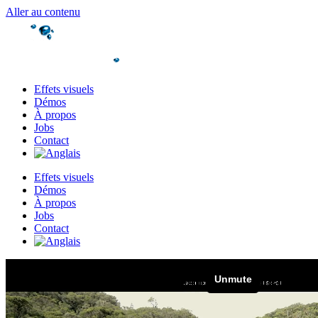
Aller au contenu
Effets visuels
Démos
À propos
Jobs
Contact
Effets visuels
Démos
À propos
Jobs
Contact