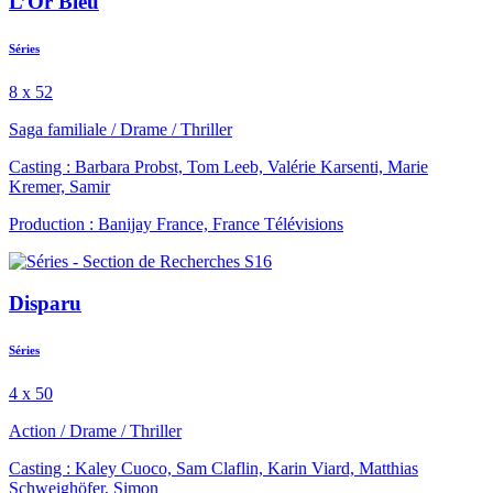
L’Or Bleu
Séries
8 x 52
Saga familiale
/
Drame
/
Thriller
Casting : Barbara Probst, Tom Leeb, Valérie Karsenti, Marie
Kremer, Samir
Production : Banijay France, France Télévisions
Disparu
Séries
4 x 50
Action
/
Drame
/
Thriller
Casting : Kaley Cuoco, Sam Claflin, Karin Viard, Matthias
Schweighöfer, Simon