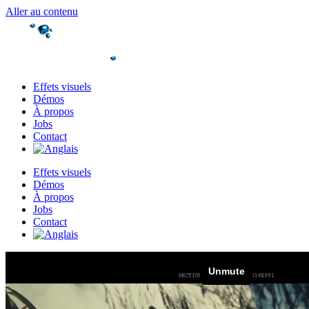
Aller au contenu
Effets visuels
Démos
À propos
Jobs
Contact
Effets visuels
Démos
À propos
Jobs
Contact