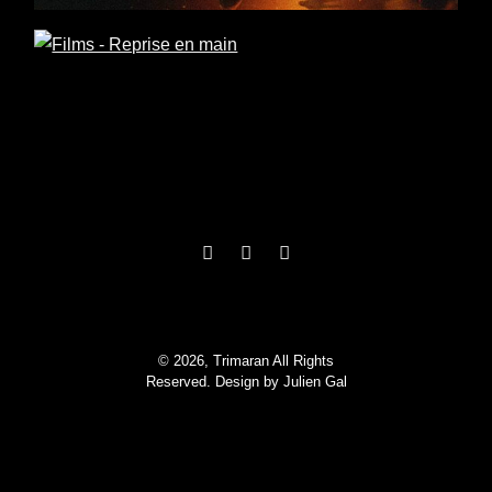
/
Drame
/
Road Movie
r Rabourdin, Solène Rigot, Pierre Lottin
ur : Benoît Delépine
© 2026, Trimaran All Rights
Reserved. Design by
Julien Gal