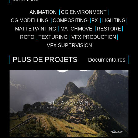
ANIMATION
CG ENVIRONMENT
CG MODELLING
COMPOSITING
FX
LIGHTING
MATTE PAINTING
MATCHMOVE
RESTORE
ROTO
TEXTURING
VFX PRODUCTION
VFX SUPERVISION
PLUS DE PROJETS
Documentaires
4 x 45
drama
/
Histoire
ur : Quentin Domart
 Media pour RMCD