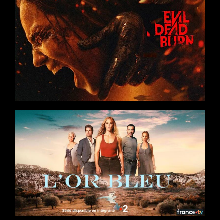
Films
Drame
/
Thriller
/
Action
Réalisateur : Sébastien Vaniček
Séries
8 x 52
Saga familiale
/
Drame
/
Thriller
Casting : Barbara Probst, Tom Leeb, Valérie Karsenti, Marie
Kremer, Samir
Production : Banijay France, France Télévisions