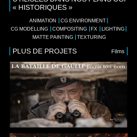
« HISTORIQUES »
ANIMATION
CG ENVIRONMENT
CG MODELLING
COMPOSITING
FX
LIGHTING
MATTE PAINTING
TEXTURING
PLUS DE PROJETS
Films
Films
Action
/
Guerre
/
Histoire
Pathé Films
Réalisateur : Antonin Baudry