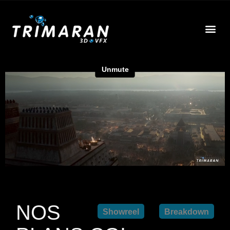
NOS
Showreel
Breakdown