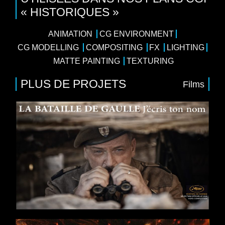
« HISTORIQUES »
ANIMATION
CG ENVIRONMENT
CG MODELLING
COMPOSITING
FX
LIGHTING
MATTE PAINTING
TEXTURING
PLUS DE PROJETS
Films
Films
Action
/
Guerre
/
Histoire
Pathé Films
Réalisateur : Antonin Baudry