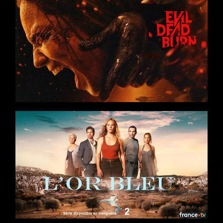
Films
Action
/
Drame
/
Thriller
Réalisateur : Sébastien Vaniček
Séries
8 x 52
Saga familiale
/
Drame
/
Thriller
Casting : Barbara Probst, Tom Leeb, Valérie Karsenti, Marie
Kremer, Samir
Production : Banijay France, France Télévisions