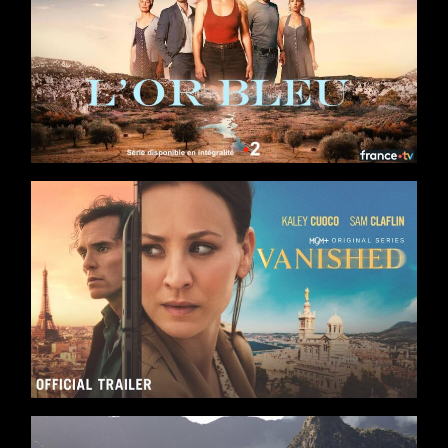
Séries
8 x 52
Saga familiale
/
Drame
/
Thriller
Casting : Barbara Probst, Tom Leeb, Valérie Karsenti, Marie
Kremer, Samir
Production : Banijay France, France Télévisions
Séries
4 x 50
Action
/
Drame
/
Thriller
Casting : Kaley Cuoco, Sam Claflin, Karin Viard, Matthias
Schweighöfer, Simon
Production : AGC Television, Fragile Films, Peninsula Film