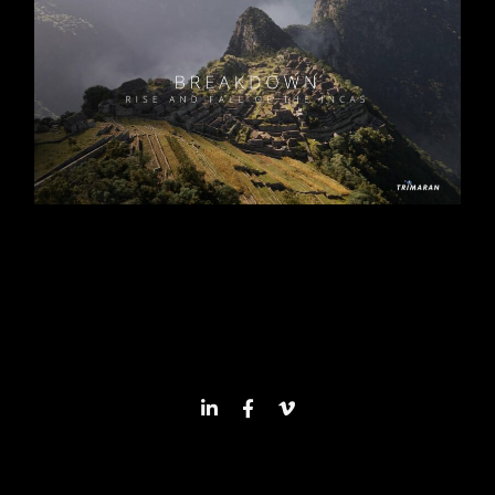
Séries
Documentaires
4 x 45
Docudrama
/
Histoire
Réalisateur : Quentin Domart
Pernel Media pour RMCD