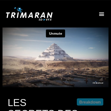
EFFE
À 
LES
Breakdown