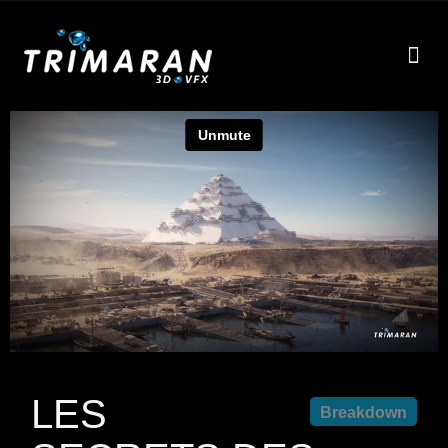
EFF
À
LES
Breakdown