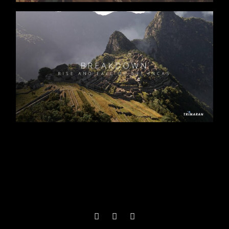
Séries
Documentaires
4 x 45
Docudrama
/
Histoire
Réalisateur : Quentin Domart
Pernel Media pour RMCD