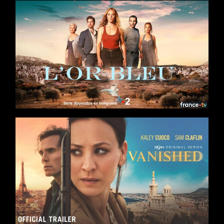
Séries
8 x 52
Saga familiale
/
Drame
/
Thriller
Casting : Barbara Probst, Tom Leeb, Valérie Karsenti, Marie
Kremer, Samir
Production : Banijay France, France Télévisions
Séries
4 x 50
Action
/
Drame
/
Thriller
Casting : Kaley Cuoco, Sam Claflin, Karin Viard, Matthias
Schweighöfer, Simon
Production : AGC Television, Fragile Films, Peninsula Film