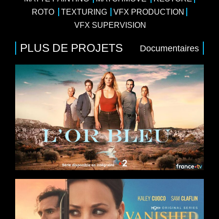
ROTO
TEXTURING
VFX PRODUCTION
VFX SUPERVISION
PLUS DE PROJETS
Documentaires
8 x 52
iale
/
Drame
/
Thriller
eeb, Valérie Karsenti, Marie Kremer, Samir
ay France, France Télévisions