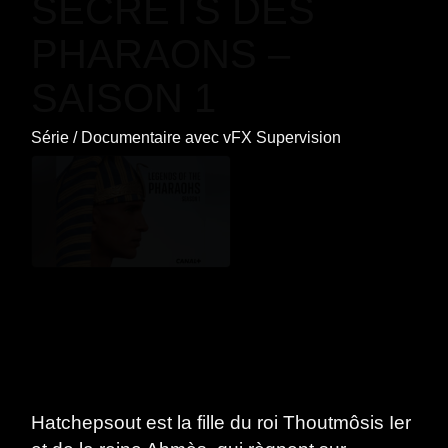
SECRETS DES
PHARAONS –
SAISON 1
Série
/
Documentaire
avec
vFX Supervision
Hatchepsout est la fille du roi Thoutmôsis Ier