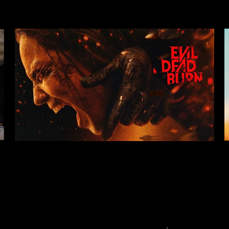
Films
Action
/
Thriller
/
Drame
Réalisateur : Sébastien Vaniček