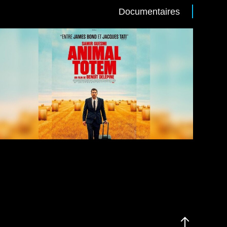
Documentaires
Films
Comédie
/
Drame
/
Road Movie
Casting : Samir Guesmi, Olivier Rabourdin,
Solène Rigot, Pierre Lottin
Réalisateur : Benoît Delépine