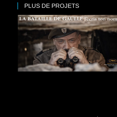
PLUS DE PROJETS
Films
Action
/
Guerre
/
Histoire
Pathé Films
Réalisateur : Antonin Baudry