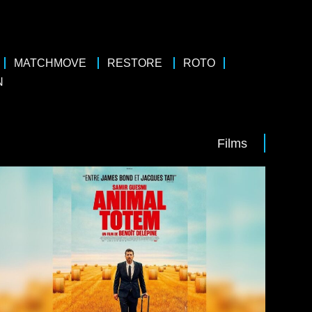
MATCHMOVE
RESTORE
ROTO
N
Films
e
/
Road Movie
urdin, Solène Rigot, Pierre Lottin
enoît Delépine