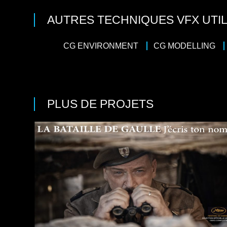
AUTRES TECHNIQUES VFX UTIL
CG ENVIRONMENT
CG MODELLING
PLUS DE PROJETS
Action
/
ion
/
Guerre
/
Histoire
Réalisateur
Pathé Films
sateur : Antonin Baudry