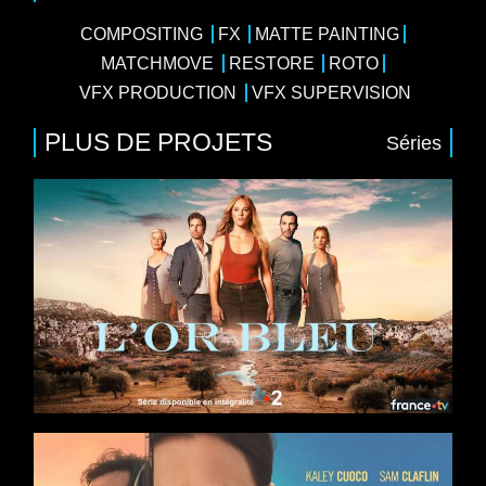
COMPOSITING
FX
MATTE PAINTING
MATCHMOVE
RESTORE
ROTO
VFX PRODUCTION
VFX SUPERVISION
PLUS DE PROJETS
Séries
8 x 52
iale
/
Drame
/
Thriller
eeb, Valérie Karsenti, Marie Kremer, Samir
ay France, France Télévisions