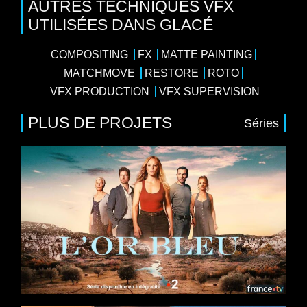
AUTRES TECHNIQUES VFX
UTILISÉES DANS GLACÉ
COMPOSITING
FX
MATTE PAINTING
MATCHMOVE
RESTORE
ROTO
VFX PRODUCTION
VFX SUPERVISION
PLUS DE PROJETS
Séries
8 x 52
iale
/
Drame
/
Thriller
eeb, Valérie Karsenti, Marie Kremer, Samir
ay France, France Télévisions