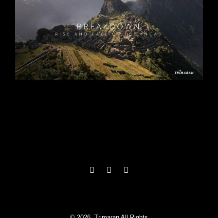
Séries
Documentaires
4 x 45
Docudrama
/
Histoire
Réalisateur : Quentin Domart
Pernel Media pour RMCD
© 2026, Trimaran All Rights