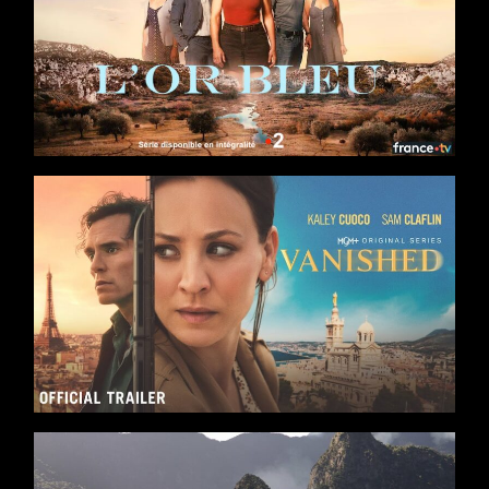
Séries
8 x 52
Saga familiale
/
Drame
/
Thriller
Casting : Barbara Probst, Tom Leeb, Valérie Karsenti, Marie
Kremer, Samir
Production : Banijay France, France Télévisions
Séries
4 x 50
Action
/
Drame
/
Thriller
Casting : Kaley Cuoco, Sam Claflin, Karin Viard, Matthias
Schweighöfer, Simon
Production : AGC Television, Fragile Films, Peninsula Film