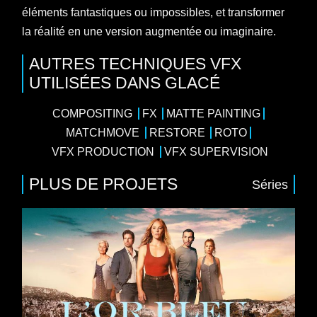
éléments fantastiques ou impossibles, et transformer
la réalité en une version augmentée ou imaginaire.
AUTRES TECHNIQUES VFX
UTILISÉES DANS GLACÉ
COMPOSITING
FX
MATTE PAINTING
MATCHMOVE
RESTORE
ROTO
VFX PRODUCTION
VFX SUPERVISION
PLUS DE PROJETS
Séries
8 x 52
iale
/
Drame
/
Thriller
eeb, Valérie Karsenti, Marie Kremer, Samir
ay France, France Télévisions