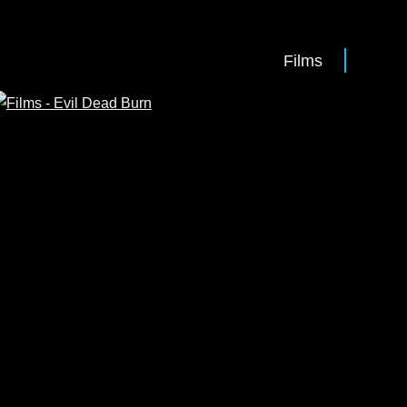
Films
Histoire
n VFX