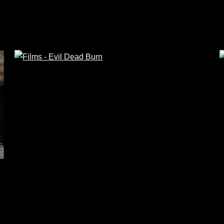
Drame
/
Road Movie
 Rabourdin, Solène Rigot, Pierre Lottin
Fiction
/
r : Benoît Delépine
Trimara