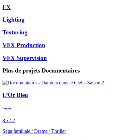
FX
Lighting
Texturing
VFX Production
VFX Supervision
Plus de projets
Documentaires
L’Or Bleu
Séries
8 x 52
Saga familiale
/
Drame
/
Thriller