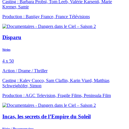
Casting : Barbara Probst, Tom Leeb, Valérie Karsenti, Marie
Kremer, Samir
Production : Banijay France, France Télévisions
Disparu
Séries
4 x 50
Action
/
Drame
/
Thriller
Casting : Kaley Cuoco, Sam Claflin, Karin Viard, Matthias
Schweighöfer, Simon
Production : AGC Television, Fragile Films, Peninsula Film
Incas, les secrets de l’Empire du Soleil
Séries
/
Documentaires