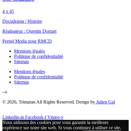
4 x 45
Docudrama
/
Histoire
Réalisateur : Quentin Domart
Pernel Media pour RMCD
Mentions légales
Politique de confidentialité
Sitemap
Mentions légales
Politique de confidentialité
Sitemap
© 2026, Trimaran All Rights Reserved. Design by
Julien Gal
Linkedin-in
Facebook-f
Vimeo-v
Nous utilisons des cookies pour vous garantir la meilleure
expérience sur notre site web. Si vous continuez à utiliser ce site,