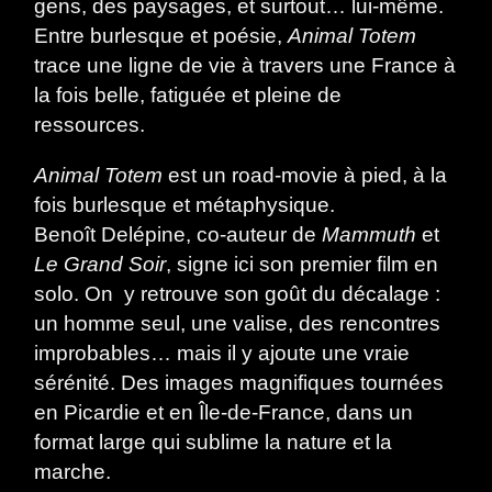
gens, des paysages, et surtout…
lui-même
.
Entre burlesque et poésie,
Animal Totem
trace une
ligne de vie
à travers une
France
à
la fois belle, fatiguée et pleine de
ressources.
Animal Totem
est un
road-movie à pied
, à la
fois burlesque et métaphysique.
Benoît Delépine
, co-auteur de
Mammuth
et
Le Grand Soir
, signe ici son
premier film en
solo
. On y retrouve son goût du décalage :
un homme seul, une valise, des rencontres
improbables… mais il y ajoute une vraie
sérénité.
D
es images magnifiques
tournées
en Picardie et en Île-de-France, dans un
format large qui sublime la nature et la
marche.