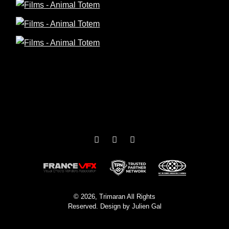
/
Guerre
/
Histoire
Pathé Films
ur : Antonin Baudry
/
Drame
/
Horreur
r : Sébastien Vaniček
tion
/
Histoire
rimaran VFX
© 2026, Trimaran All Rights
Reserved. Design by
Julien Gal