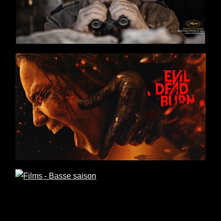
Action
/
Guerre
/
Histoire
Pathé Films
Réalisateur : Antonin Baudry
Films
Drame
/
Thriller
/
Horreur
Réalisateur : Sébastien Vaniček
Films
Comédie
/
Drame
/
Road Movie
Casting : Samir Guesmi, Olivier Rabourdin, Solène Rigot,
Pierre Lottin
Réalisateur : Benoît Delépine